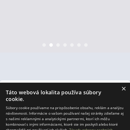
×
Táto webová lokalita používa súbory
cookie.
Súbory cookie používame na prispôsobenie obsahu, reklám a analýzu
návštevnosti. Informácie o vašom používaní našej stránky zdieľame aj
s našimi reklamnými a analytickými partnermi, ktorí ich môžu
kombinovať s inými informáciami, ktoré ste im poskytli alebo ktoré
zhromaždili pri používaní ich služieb.
Zásady ochrany osobných