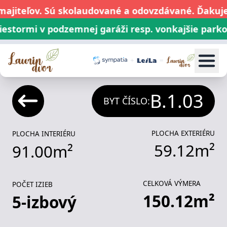
ajiteľov. Sú skolaudované a odovzdávané. Ďakuje
tormi v podzemnej garáži resp. vonkajšie parkova
1
i
2
i
3
i
4
i
5
i
Byty
P
B.1.03
BYT ČÍSLO:
PLOCHA EXTERIÉRU
PLOCHA INTERIÉRU
59.12
m²
91.00
m²
CELKOVÁ VÝMERA
POČET IZIEB
150.12
m²
5
-izbový