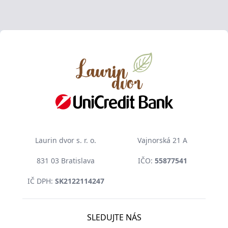
Laurin dvor s. r. o.
Vajnorská 21 A
831 03 Bratislava
IČO:
55877541
IČ DPH:
SK2122114247
SLEDUJTE NÁS