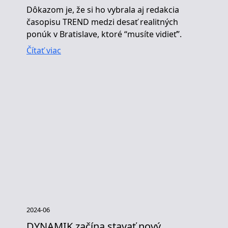
Dôkazom je, že si ho vybrala aj redakcia
časopisu TREND medzi desať realitných
ponúk v Bratislave, ktoré “musíte vidieť”.
Čítať viac
2024-06
DYNAMIK začína stavať nový