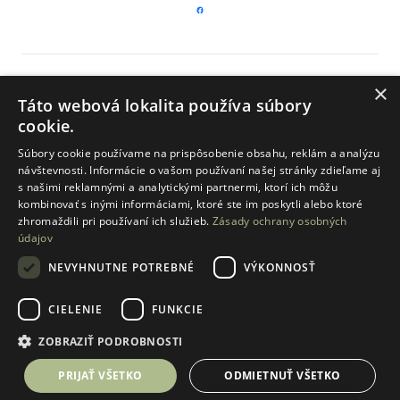
×
Developer si ako budúci predávajúci vyhradzuje právo na
Táto webová lokalita používa súbory
zmenu a doplnenie informácií zverejnených na webovej
cookie.
stránke www.laurindvor.com. Právne záväzné informácie
budúci kupujúci obdrží v zmluve o budúcej zmluve o
Súbory cookie používame na prispôsobenie obsahu, reklám a analýzu
prevode vlastníctva bytu a/ alebo v zmluve o prevode
návštevnosti. Informácie o vašom používaní našej stránky zdieľame aj
vlastníctva bytu.
s našimi reklamnými a analytickými partnermi, ktorí ich môžu
kombinovať s inými informáciami, ktoré ste im poskytli alebo ktoré
Technické špecifikácie
zhromaždili pri používaní ich služieb.
Zásady ochrany osobných
Stiahnuť katalóg bytov
(PDF 18,5MB)
údajov
NEVYHNUTNE POTREBNÉ
VÝKONNOSŤ
CIELENIE
FUNKCIE
©
2025
Sympatia™
ZOBRAZIŤ PODROBNOSTI
Coding
+421 917 997 120
predaj@laurindvor.com
PRIJAŤ VŠETKO
ODMIETNUŤ VŠETKO
mám záujem