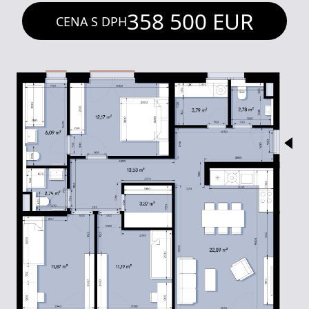
358 500
EUR
CENA S DPH