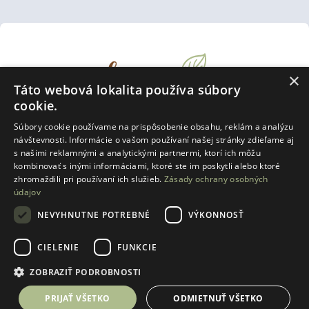
×
Táto webová lokalita používa súbory
cookie.
Súbory cookie používame na prispôsobenie obsahu, reklám a analýzu
návštevnosti. Informácie o vašom používaní našej stránky zdieľame aj
s našimi reklamnými a analytickými partnermi, ktorí ich môžu
kombinovať s inými informáciami, ktoré ste im poskytli alebo ktoré
Laurin dvor s. r. o.
Vajnorská 21 A
zhromaždili pri používaní ich služieb.
Zásady ochrany osobných
údajov
831 03 Bratislava
IČO:
55877541
NEVYHNUTNE POTREBNÉ
VÝKONNOSŤ
IČ DPH:
SK2122114247
CIELENIE
FUNKCIE
ZOBRAZIŤ PODROBNOSTI
SLEDUJTE NÁS
+421 917 997 120
predaj@laurindvor.com
PRIJAŤ VŠETKO
ODMIETNUŤ VŠETKO
mám záujem