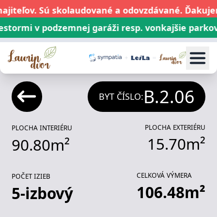
jiteľov. Sú skolaudované a odovzdávané. Ďakujem
tormi v podzemnej garáži resp. vonkajšie parkovac
1
i
2
i
3
i
4
i
5
i
Byty
P
B.2.06
BYT ČÍSLO:
PLOCHA EXTERIÉRU
PLOCHA INTERIÉRU
15.70
m²
90.80
m²
CELKOVÁ VÝMERA
POČET IZIEB
106.48
m²
5
-izbový