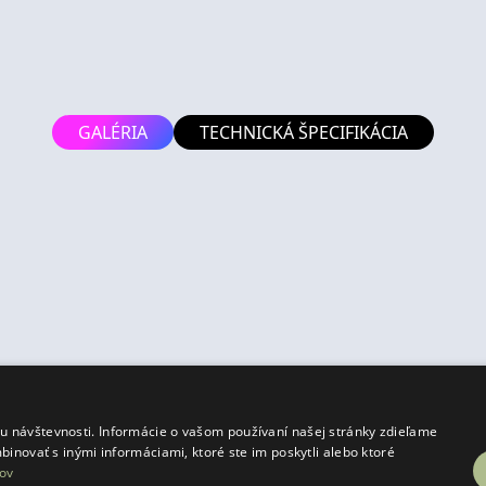
GALÉRIA
TECHNICKÁ ŠPECIFIKÁCIA
.
 návštevnosti. Informácie o vašom používaní našej stránky zdieľame
binovať s inými informáciami, ktoré ste im poskytli alebo ktoré
ov