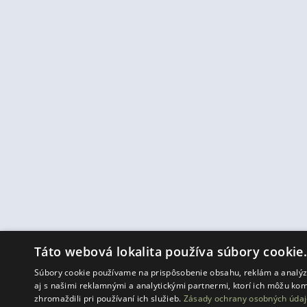
Táto webová lokalita používa súbory cookie
Súbory cookie používame na prispôsobenie obsahu, reklám a analýzu
aj s našimi reklamnými a analytickými partnermi, ktorí ich môžu kom
zhromaždili pri používaní ich služieb.
Zásady ochrany osobných údaj