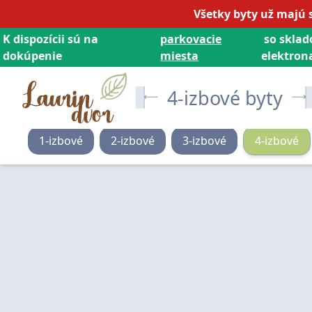
Všetky byty už majú 
K dispozícii sú na
parkovacie
so sklad
dokúpenie
miesta
elektrona
4-izbové byty
1
-izbové
2
-izbové
3
-izbové
4
-izbové