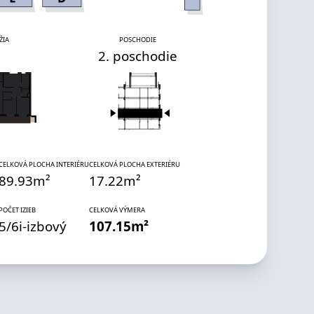
ŽIA
POSCHODIE
2. poschodie
CELKOVÁ PLOCHA INTERIÉRU
CELKOVÁ PLOCHA EXTERIÉRU
89.93
m²
17.22
m²
POČET IZIEB
CELKOVÁ VÝMERA
5
/
6
i
-izbový
107.15
m²