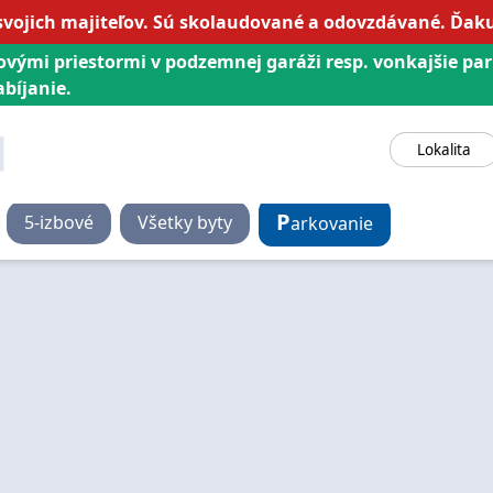
svojich majiteľov. Sú skolaudované a odovzdávané. Ďa
ovými priestormi v podzemnej garáži resp. vonkajšie pa
bíjanie.
Lokalita
P
5
-izbové
Všetky byty
arkovanie