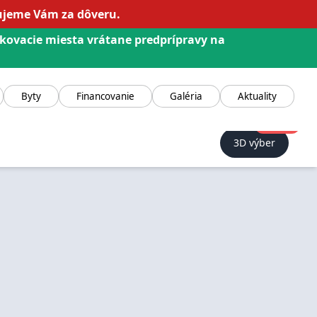
kujeme Vám za dôveru.
rkovacie miesta vrátane predprípravy na
Byty
Financovanie
Galéria
Aktuality
NOVINKA!
3D výber