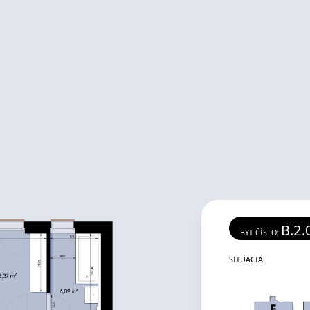
B.2.
BYT ČÍSLO:
SITUÁCIA