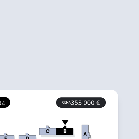
353 000
€
04
CENA