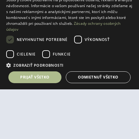
návštevnosti. Informácie o vašom používaní našej stránky zdieľame aj
s našimi reklamnými a analytickými partnermi, ktorí ich môžu
kombinovať s inými informáciami, ktoré ste im poskytli alebo ktoré
zhromaždili pri používaní ich služieb.
Zásady ochrany osobných
údajov
NEVYHNUTNE POTREBNÉ
VÝKONNOSŤ
Laurin dvor s. r. o.
Vajnorská 21 A
CIELENIE
FUNKCIE
831 03 Bratislava
IČO:
55877541
ZOBRAZIŤ PODROBNOSTI
IČ DPH:
SK2122114247
+421 917 997 120
predaj@laurindvor.com
PRIJAŤ VŠETKO
ODMIETNUŤ VŠETKO
mám záujem
SLEDUJTE NÁS
Nevyhnutne potrebné
Výkonnosť
Cielenie
Funkcie
Nevyhnutne potrebné súbory cookie umožňujú základné funkcie webovej
lokality, ako prihlásenie používateľa a správa účtu. Webová lokalita sa
nedá správne používať bez nevyhnutne potrebných súborov cookie.
Poskytovateľ
/
Uplynutie
Developer si ako budúci predávajúci vyhradzuje právo na
Meno
Popis
Doména
platnosti