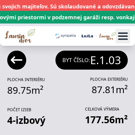
svojich majiteľov. Sú skolaudované a odovzdávané
ými priestormi v podzemnej garáži resp. vonkajši
1
i
2
i
3
i
4
i
5
i
Byty
P
E.1.03
BYT ČÍSLO:
PLOCHA EXTERIÉRU
PLOCHA INTERIÉRU
87.81
m²
89.75
m²
CELKOVÁ VÝMERA
POČET IZIEB
177.56
m²
4
-izbový