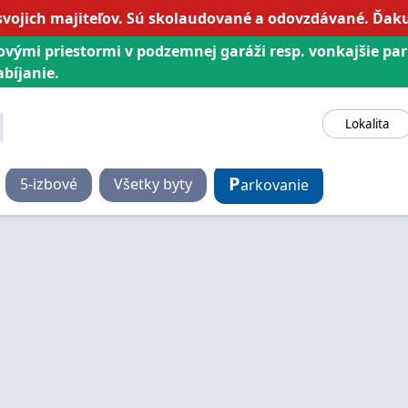
svojich majiteľov. Sú skolaudované a odovzdávané. Ďa
ovými priestormi v podzemnej garáži resp. vonkajšie pa
bíjanie.
Lokalita
P
5
-izbové
Všetky byty
arkovanie