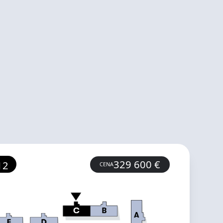
329 600
€
12
CENA