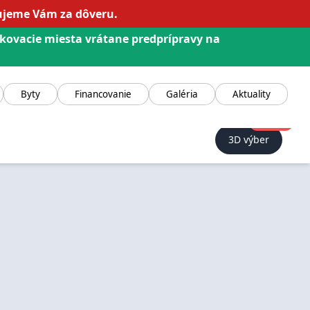
kujeme Vám za dôveru.
rkovacie miesta vrátane predprípravy na
Byty
Financovanie
Galéria
Aktuality
NOVINKA!
3D výber