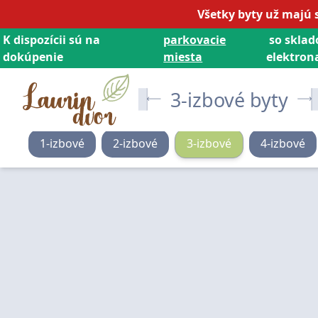
Všetky byty už majú 
K dispozícii sú na
parkovacie
so sklad
dokúpenie
miesta
elektrona
3-izbové byty
1
-izbové
2
-izbové
3
-izbové
4
-izbové