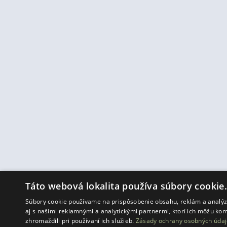
Táto webová lokalita používa súbory cookie
Súbory cookie používame na prispôsobenie obsahu, reklám a analýzu
aj s našimi reklamnými a analytickými partnermi, ktorí ich môžu kom
zhromaždili pri používaní ich služieb.
Zásady ochrany osobných údaj