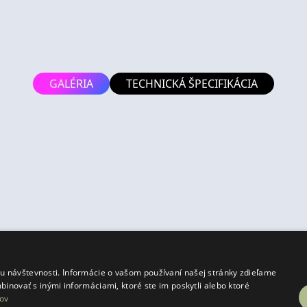
GALÉRIA
TECHNICKÁ ŠPECIFIKÁCIA
.
 návštevnosti. Informácie o vašom používaní našej stránky zdieľame
binovať s inými informáciami, ktoré ste im poskytli alebo ktoré
ov