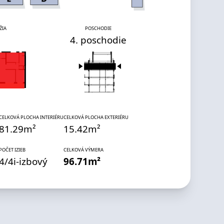
ŽIA
POSCHODIE
4. poschodie
CELKOVÁ PLOCHA INTERIÉRU
CELKOVÁ PLOCHA EXTERIÉRU
81.29
m²
15.42
m²
POČET IZIEB
CELKOVÁ VÝMERA
4
/
4
i
-izbový
96.71
m²