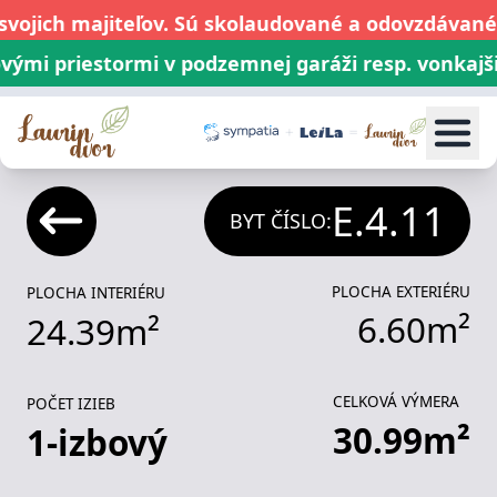
vojich majiteľov. Sú skolaudované a odovzdávané.
mi priestormi v podzemnej garáži resp. vonkajšie
1
i
2
i
3
i
4
i
5
i
Byty
P
E.4.11
BYT ČÍSLO:
PLOCHA EXTERIÉRU
PLOCHA INTERIÉRU
6.60
m²
24.39
m²
CELKOVÁ VÝMERA
POČET IZIEB
30.99
m²
1
-izbový