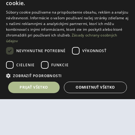
cookie.
Súbory cookie používame na prispôsobenie obsahu, reklám a analýzu
návštevnosti. Informácie o vašom používaní našej stránky zdieľame aj
s našimi reklamnými a analytickými partnermi, ktorí ich môžu
kombinovať s inými informáciami, ktoré ste im poskytli alebo ktoré
zhromaždili pri používaní ich služieb.
Zásady ochrany osobných
údajov
NEVYHNUTNE POTREBNÉ
VÝKONNOSŤ
Laurin dvor s. r. o.
Vajnorská 21 A
CIELENIE
FUNKCIE
831 03 Bratislava
IČO:
55877541
ZOBRAZIŤ PODROBNOSTI
+421 917 997 120
predaj@laurindvor.com
IČ DPH:
SK2122114247
PRIJAŤ VŠETKO
ODMIETNUŤ VŠETKO
mám záujem
SLEDUJTE NÁS
Nevyhnutne potrebné
Výkonnosť
Cielenie
Funkcie
Nevyhnutne potrebné súbory cookie umožňujú základné funkcie webovej
lokality, ako prihlásenie používateľa a správa účtu. Webová lokalita sa
nedá správne používať bez nevyhnutne potrebných súborov cookie.