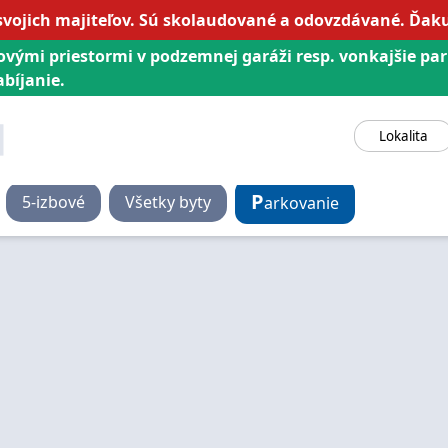
svojich majiteľov. Sú skolaudované a odovzdávané. Ďa
ovými priestormi v podzemnej garáži resp. vonkajšie pa
bíjanie.
Lokalita
P
5
-izbové
Všetky byty
arkovanie