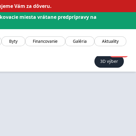
kujeme Vám za dôveru.
rkovacie miesta vrátane predprípravy na
Byty
Financovanie
Galéria
Aktuality
NOVINKA!
3D výber