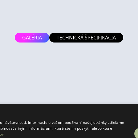
GALÉRIA
TECHNICKÁ ŠPECIFIKÁCIA
.
 návštevnosti. Informácie o vašom používaní našej stránky zdieľame
binovať s inými informáciami, ktoré ste im poskytli alebo ktoré
ov