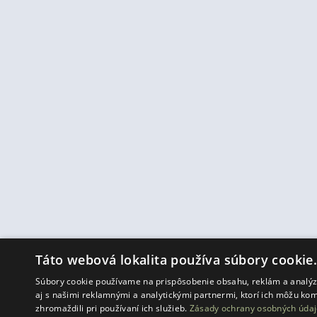
Táto webová lokalita používa súbory cookie
Súbory cookie používame na prispôsobenie obsahu, reklám a analýzu
aj s našimi reklamnými a analytickými partnermi, ktorí ich môžu kom
zhromaždili pri používaní ich služieb.
Zásady ochrany osobných údaj