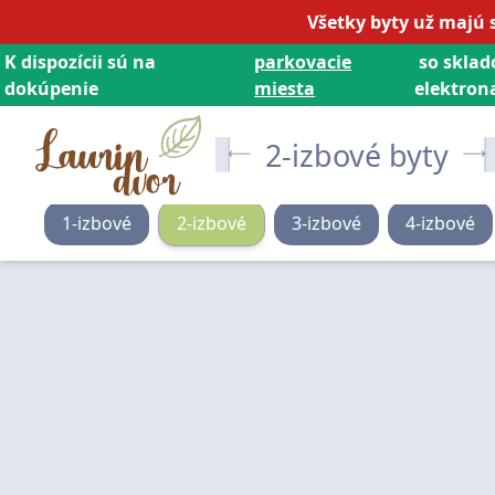
Všetky byty už majú 
K dispozícii sú na
parkovacie
so sklad
dokúpenie
miesta
elektrona
2-izbové byty
1
-izbové
2
-izbové
3
-izbové
4
-izbové