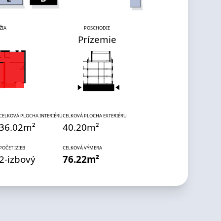
ŽIA
POSCHODIE
Prízemie
CELKOVÁ PLOCHA INTERIÉRU
CELKOVÁ PLOCHA EXTERIÉRU
36.02
m²
40.20
m²
POČET IZIEB
CELKOVÁ VÝMERA
2
-izbový
76.22
m²