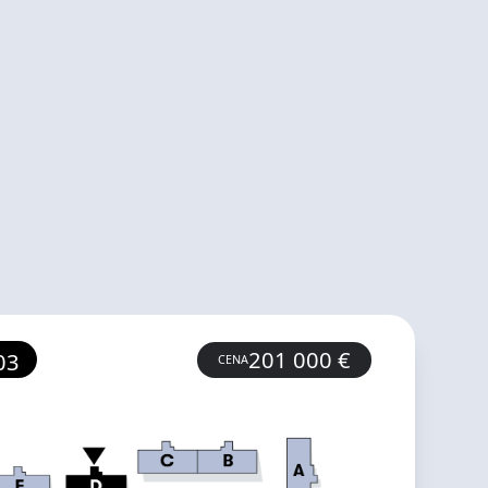
201 000
€
03
CENA