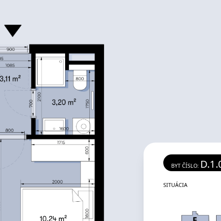
D.1.
BYT ČÍSLO:
SITUÁCIA